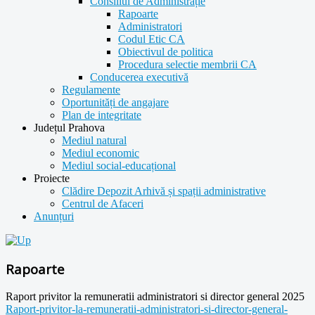
Consiliul de Administrație
Rapoarte
Administratori
Codul Etic CA
Obiectivul de politica
Procedura selectie membrii CA
Conducerea executivă
Regulamente
Oportunități de angajare
Plan de integritate
Județul Prahova
Mediul natural
Mediul economic
Mediul social-educațional
Proiecte
Clădire Depozit Arhivă și spații administrative
Centrul de Afaceri
Anunțuri
Rapoarte
Raport privitor la remuneratii administratori si director general 2025
Raport-privitor-la-remuneratii-administratori-si-director-general-