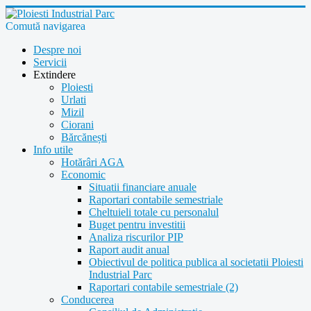
Comută navigarea
Despre noi
Servicii
Extindere
Ploiesti
Urlati
Mizil
Ciorani
Bărcănești
Info utile
Hotărâri AGA
Economic
Situatii financiare anuale
Raportari contabile semestriale
Cheltuieli totale cu personalul
Buget pentru investitii
Analiza riscurilor PIP
Raport audit anual
Obiectivul de politica publica al societatii Ploiesti
Industrial Parc
Raportari contabile semestriale (2)
Conducerea