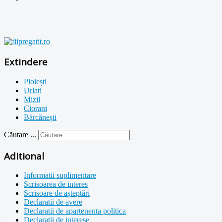
Extindere
Ploiești
Urlați
Mizil
Ciorani
Bărcănești
Căutare ...
Aditional
Informatii suplimentare
Scrisoarea de interes
Scrisoare de așteptări
Declaratii de avere
Declaratii de apartenenta politica
Declaratii de interese