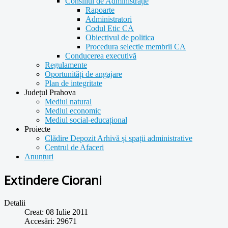
Consiliul de Administrație
Rapoarte
Administratori
Codul Etic CA
Obiectivul de politica
Procedura selectie membrii CA
Conducerea executivă
Regulamente
Oportunități de angajare
Plan de integritate
Județul Prahova
Mediul natural
Mediul economic
Mediul social-educațional
Proiecte
Clădire Depozit Arhivă și spații administrative
Centrul de Afaceri
Anunțuri
Extindere Ciorani
Detalii
Creat: 08 Iulie 2011
Accesări: 29671