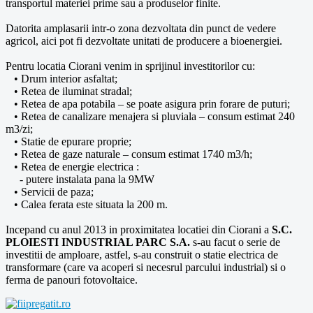
transportul materiei prime sau a produselor finite.
Datorita amplasarii intr-o zona dezvoltata din punct de vedere
agricol, aici pot fi dezvoltate unitati de producere a bioenergiei.
Pentru locatia Ciorani venim in sprijinul investitorilor cu:
• Drum interior asfaltat;
• Retea de iluminat stradal;
• Retea de apa potabila – se poate asigura prin forare de puturi;
• Retea de canalizare menajera si pluviala – consum estimat 240
m3/zi;
• Statie de epurare proprie;
• Retea de gaze naturale – consum estimat 1740 m3/h;
• Retea de energie electrica :
- putere instalata pana la 9MW
• Servicii de paza;
• Calea ferata este situata la 200 m.
Incepand cu anul 2013 in proximitatea locatiei din Ciorani a
S.C.
PLOIESTI INDUSTRIAL PARC S.A.
s-au facut o serie de
investitii de amploare, astfel, s-au construit o statie electrica de
transformare (care va acoperi si necesrul parcului industrial) si o
ferma de panouri fotovoltaice.