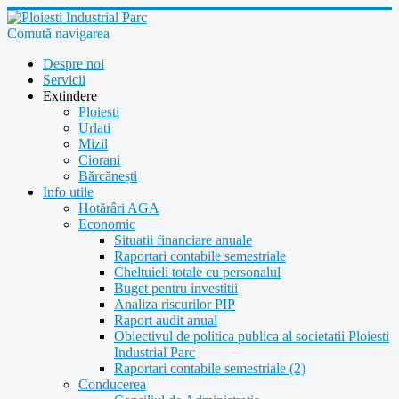
Comută navigarea
Despre noi
Servicii
Extindere
Ploiesti
Urlati
Mizil
Ciorani
Bărcănești
Info utile
Hotărâri AGA
Economic
Situatii financiare anuale
Raportari contabile semestriale
Cheltuieli totale cu personalul
Buget pentru investitii
Analiza riscurilor PIP
Raport audit anual
Obiectivul de politica publica al societatii Ploiesti
Industrial Parc
Raportari contabile semestriale (2)
Conducerea