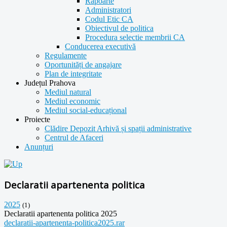
Rapoarte
Administratori
Codul Etic CA
Obiectivul de politica
Procedura selectie membrii CA
Conducerea executivă
Regulamente
Oportunități de angajare
Plan de integritate
Județul Prahova
Mediul natural
Mediul economic
Mediul social-educațional
Proiecte
Clădire Depozit Arhivă și spații administrative
Centrul de Afaceri
Anunțuri
Declaratii apartenenta politica
2025
(1)
Declaratii apartenenta politica 2025
declaratii-apartenenta-politica2025.rar