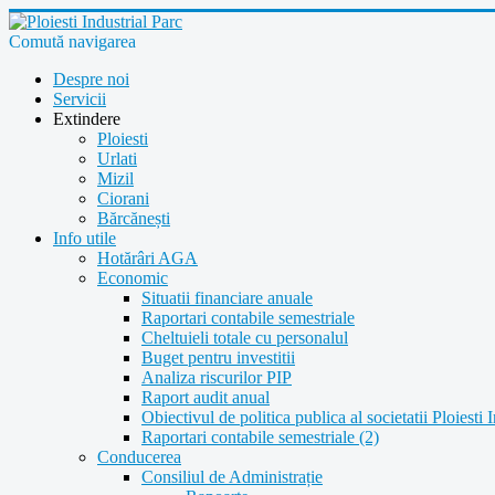
Comută navigarea
Despre noi
Servicii
Extindere
Ploiesti
Urlati
Mizil
Ciorani
Bărcănești
Info utile
Hotărâri AGA
Economic
Situatii financiare anuale
Raportari contabile semestriale
Cheltuieli totale cu personalul
Buget pentru investitii
Analiza riscurilor PIP
Raport audit anual
Obiectivul de politica publica al societatii Ploiesti 
Raportari contabile semestriale (2)
Conducerea
Consiliul de Administrație