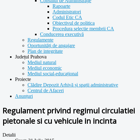
Consiliul de Administrație
Rapoarte
Administratori
Codul Etic CA
Obiectivul de politica
Procedura selectie membrii CA
Conducerea executivă
Regulamente
Oportunități de angajare
Plan de integritate
Județul Prahova
Mediul natural
Mediul economic
Mediul social-educațional
Proiecte
Clădire Depozit Arhivă și spații administrative
Centrul de Afaceri
Anunțuri
Regulament privind regimul circulatiei
pietonale si cu vehicule in incinta
Detalii