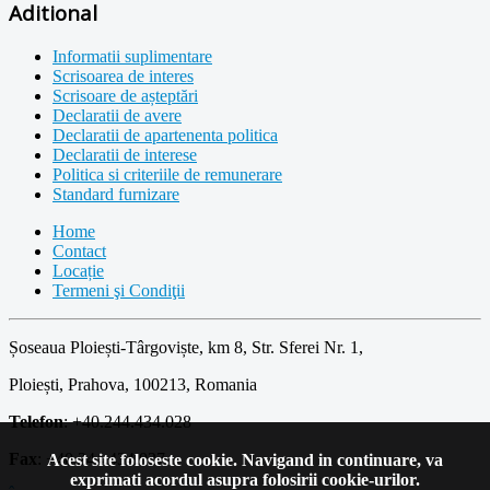
Aditional
Informatii suplimentare
Scrisoarea de interes
Scrisoare de așteptări
Declaratii de avere
Declaratii de apartenenta politica
Declaratii de interese
Politica si criteriile de remunerare
Standard furnizare
Home
Contact
Locație
Termeni şi Condiţii
Șoseaua Ploiești-Târgoviște, km 8, Str. Sferei Nr. 1,
Ploiești, Prahova, 100213, Romania
Telefon
: +40.244.434.028
Fax
: +40.244.434.027
Acest site foloseste cookie. Navigand in continuare, va
exprimati acordul asupra folosirii cookie-urilor.