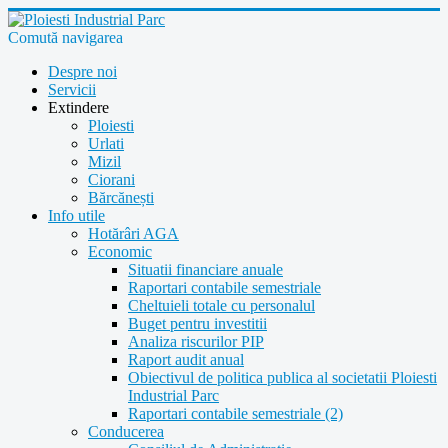
Comută navigarea
Despre noi
Servicii
Extindere
Ploiesti
Urlati
Mizil
Ciorani
Bărcănești
Info utile
Hotărâri AGA
Economic
Situatii financiare anuale
Raportari contabile semestriale
Cheltuieli totale cu personalul
Buget pentru investitii
Analiza riscurilor PIP
Raport audit anual
Obiectivul de politica publica al societatii Ploiesti
Industrial Parc
Raportari contabile semestriale (2)
Conducerea