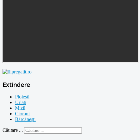
Extindere
Ploiești
Urlați
Mizil
Ciorani
Bărcănești
Căutare ...