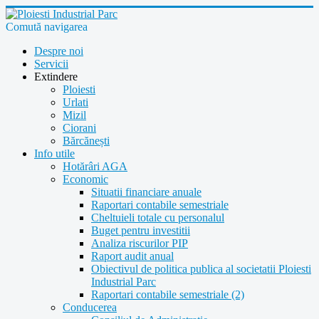
Comută navigarea
Despre noi
Servicii
Extindere
Ploiesti
Urlati
Mizil
Ciorani
Bărcănești
Info utile
Hotărâri AGA
Economic
Situatii financiare anuale
Raportari contabile semestriale
Cheltuieli totale cu personalul
Buget pentru investitii
Analiza riscurilor PIP
Raport audit anual
Obiectivul de politica publica al societatii Ploiesti
Industrial Parc
Raportari contabile semestriale (2)
Conducerea