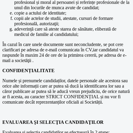
profesional și moral al persoanei și referințe profesionale de la
unul din locurile de munca avute de candidat;
copie a actului de identitate;
copii ale actelor de studii, atestate, cursuri de formare
profesională, autorizaţii;
adeverință care să ateste starea de sănătate, eliberată de
medicul de familie al candidatului;
În cazul în care unele documente sunt neconcludente, se pot cere
clarificari pe adresa de e-mail comunicata în CV,iar candidatul va
raspunde în maxim 24 de ore de la primirea cererii, pe adresa de e-
mail a societăţii .
CONFIDENȚIALITATE
Numele și prenumele candidaților, datele personale ale acestora sau
orice alte informații care ar putea să ducă la identificarea lor sau a
căror publicare ar putea să le aducă vreun prejudiciu, de orice natură
ar fi acesta, au caracter STRICT CONFIDENȚIAL și nu vor fi
comunicate decât reprezentanților oficiali ai Societății.
EVALUAREA ŞI SELECŢIA CANDIDAŢILOR
Evaluarea şi selecţia candidaţilor se efectuează în 2 etape: