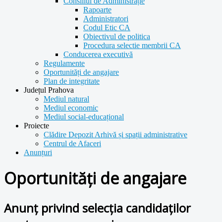
Consiliul de Administrație
Rapoarte
Administratori
Codul Etic CA
Obiectivul de politica
Procedura selectie membrii CA
Conducerea executivă
Regulamente
Oportunități de angajare
Plan de integritate
Județul Prahova
Mediul natural
Mediul economic
Mediul social-educațional
Proiecte
Clădire Depozit Arhivă și spații administrative
Centrul de Afaceri
Anunțuri
Oportunități de angajare
Anunț privind selecția candidaților