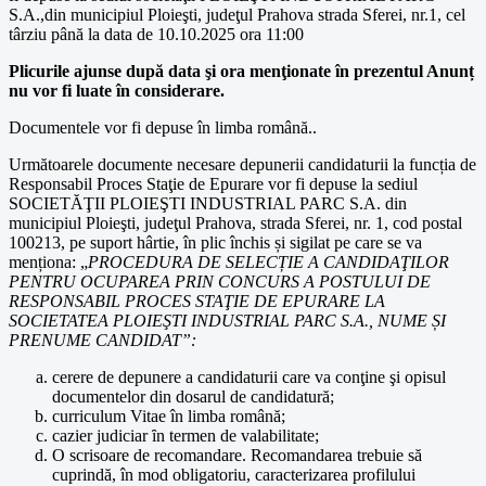
S.A.,din municipiul Ploieşti, judeţul Prahova strada Sferei, nr.1, cel
târziu până la data de 10.10.2025 ora 11:00
Plicurile ajunse după data şi ora menţionate în prezentul Anunț
nu vor fi luate în considerare.
Documentele vor fi depuse în limba română..
Următoarele documente necesare depunerii candidaturii la funcția de
Responsabil Proces Staţie de Epurare vor fi depuse la sediul
SOCIETĂŢII PLOIEŞTI INDUSTRIAL PARC S.A. din
municipiul Ploieşti, judeţul Prahova, strada Sferei, nr. 1, cod postal
100213, pe suport hârtie, în plic închis și sigilat pe care se va
menționa: „
PROCEDURA DE SELECȚIE A CANDIDAŢILOR
PENTRU OCUPAREA PRIN CONCURS A POSTULUI DE
RESPONSABIL PROCES STAŢIE DE EPURARE
LA
SOCIETATEA PLOIEŞTI INDUSTRIAL PARC S.A., NUME ȘI
PRENUME CANDIDAT”:
cerere de depunere a candidaturii care va conţine şi opisul
documentelor din dosarul de candidatură;
curriculum Vitae în limba română;
cazier judiciar ȋn termen de valabilitate;
O scrisoare de recomandare. Recomandarea trebuie să
cuprindă, în mod obligatoriu, caracterizarea profilului