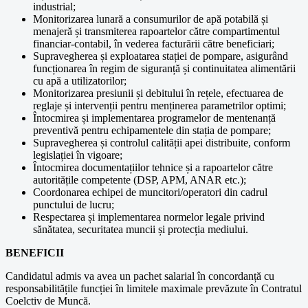
industrial;
Monitorizarea lunară a consumurilor de apă potabilă și
menajeră și transmiterea rapoartelor către compartimentul
financiar-contabil, în vederea facturării către beneficiari;
Supravegherea și exploatarea stației de pompare, asigurând
funcționarea în regim de siguranță și continuitatea alimentării
cu apă a utilizatorilor;
Monitorizarea presiunii și debitului în rețele, efectuarea de
reglaje și intervenții pentru menținerea parametrilor optimi;
Întocmirea și implementarea programelor de mentenanță
preventivă pentru echipamentele din stația de pompare;
Supravegherea și controlul calității apei distribuite, conform
legislației în vigoare;
Întocmirea documentațiilor tehnice și a rapoartelor către
autoritățile competente (DSP, APM, ANAR etc.);
Coordonarea echipei de muncitori/operatori din cadrul
punctului de lucru;
Respectarea și implementarea normelor legale privind
sănătatea, securitatea muncii și protecția mediului.
BENEFICII
Candidatul admis va avea un pachet salarial în concordanță cu
responsabilitățile funcției în limitele maximale prevăzute în Contratul
Coelctiv de Muncă.