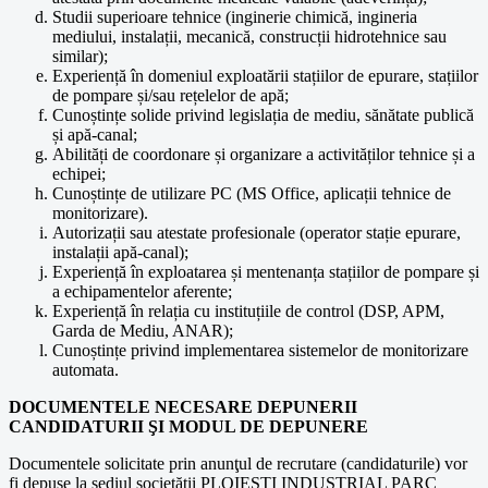
Studii superioare tehnice (inginerie chimică, ingineria
mediului, instalații, mecanică, construcții hidrotehnice sau
similar);
Experiență în domeniul exploatării stațiilor de epurare, stațiilor
de pompare și/sau rețelelor de apă;
Cunoștințe solide privind legislația de mediu, sănătate publică
și apă-canal;
Abilități de coordonare și organizare a activităților tehnice și a
echipei;
Cunoștințe de utilizare PC (MS Office, aplicații tehnice de
monitorizare).
Autorizații sau atestate profesionale (operator stație epurare,
instalații apă-canal);
Experiență în exploatarea și mentenanța stațiilor de pompare și
a echipamentelor aferente;
Experiență în relația cu instituțiile de control (DSP, APM,
Garda de Mediu, ANAR);
Cunoștințe privind implementarea sistemelor de monitorizare
automata.
DOCUMENTELE NECESARE DEPUNERII
CANDIDATURII ŞI MODUL DE DEPUNERE
Documentele solicitate prin anunţul de recrutare (candidaturile) vor
fi depuse la sediul societăţii PLOIEŞTI INDUSTRIAL PARC