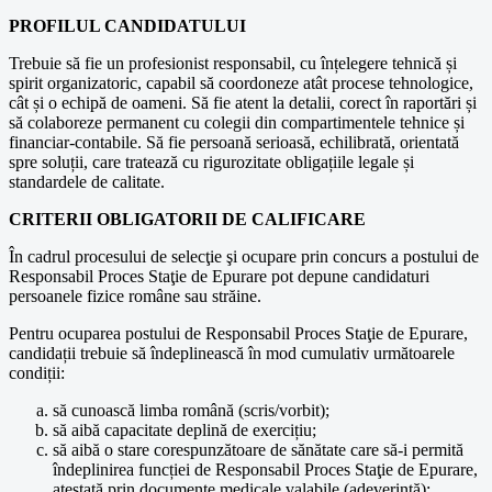
PROFILUL CANDIDATULUI
Trebuie să fie un profesionist responsabil, cu înțelegere tehnică și
spirit organizatoric, capabil să coordoneze atât procese tehnologice,
cât și o echipă de oameni. Să fie atent la detalii, corect în raportări și
să colaboreze permanent cu colegii din compartimentele tehnice și
financiar-contabile. Să fie persoană serioasă, echilibrată, orientată
spre soluții, care tratează cu rigurozitate obligațiile legale și
standardele de calitate.
CRITERII OBLIGATORII DE CALIFICARE
În cadrul procesului de selecţie şi ocupare prin concurs a postului de
Responsabil Proces Staţie de Epurare pot depune candidaturi
persoanele fizice române sau străine.
Pentru ocuparea postului de Responsabil Proces Staţie de Epurare,
candidații trebuie să îndeplinească în mod cumulativ următoarele
condiții:
să cunoască limba română (scris/vorbit);
să aibă capacitate deplină de exercițiu;
să aibă o stare corespunzătoare de sănătate care să-i permită
îndeplinirea funcției de Responsabil Proces Staţie de Epurare,
atestată prin documente medicale valabile (adeverință);