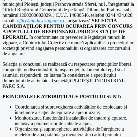
municipiul Ploieşti, judeţul Prahova strada Sferei, nr.1, înregistrată la
Oficiul Registrului Comerțului de pe lângă Tribunalul Prahova sub
numărul J2002000020291, C.U.I. 14080546, telefon 0244.434.028,
e-mail:
office@industrialparc.ro
, organizează
SELECȚIA
CANDIDAŢILOR
PENTRU OCUPAREA PRIN CONCURS
A POSTULUI DE RESPONSABIL PROCES STAŢIE DE
EPURARE
, în conformitate cu prevederile legislaţiei muncii în
vigoare, a Contractului Colectiv de muncă aplicabil si a procedurilor
societaţii privind angajarea personalului si organizarea concursului
de angajare.
Selecția și concursul se realizează cu respectarea principiilor liberei
competiții, nediscriminării, transparenței, tratamentului egal și al
asumării răspunderii, cu luarea în considerare a specificului
domeniului de activitate al societăţii PLOIEŞTI INDUSTRIAL
PARC S.A.
PRINCIPALELE ATRIBUȚII ALE POSTULUI SUNT:
Coordonarea și supravegherea activităților de exploatare și
întreținere a stației de epurare a apelor uzate;
Monitorizarea funcționării instalațiilor de tratare și epurare,
inclusiv a parametrilor de calitate a apei;
Organizarea și supravegherea activităților de întreținere a
rețelelor de apă potabilă și menajeră din cadrul parcului