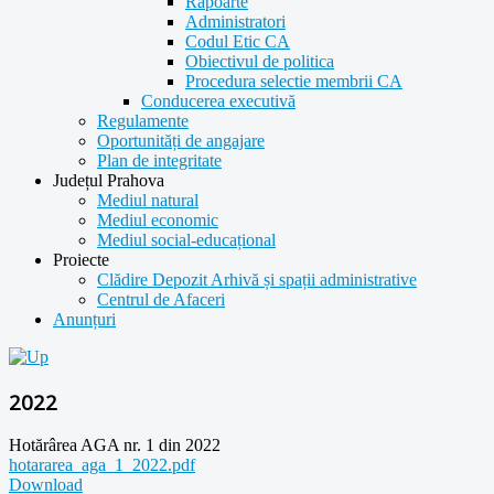
Rapoarte
Administratori
Codul Etic CA
Obiectivul de politica
Procedura selectie membrii CA
Conducerea executivă
Regulamente
Oportunități de angajare
Plan de integritate
Județul Prahova
Mediul natural
Mediul economic
Mediul social-educațional
Proiecte
Clădire Depozit Arhivă și spații administrative
Centrul de Afaceri
Anunțuri
2022
Hotărârea AGA nr. 1 din 2022
hotararea_aga_1_2022.pdf
Download