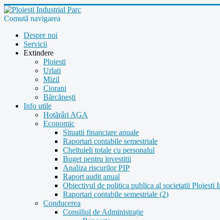
Comută navigarea
Despre noi
Servicii
Extindere
Ploiesti
Urlati
Mizil
Ciorani
Bărcănești
Info utile
Hotărâri AGA
Economic
Situatii financiare anuale
Raportari contabile semestriale
Cheltuieli totale cu personalul
Buget pentru investitii
Analiza riscurilor PIP
Raport audit anual
Obiectivul de politica publica al societatii Ploiesti 
Raportari contabile semestriale (2)
Conducerea
Consiliul de Administrație