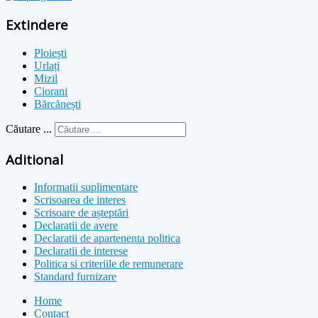
Extindere
Ploiești
Urlați
Mizil
Ciorani
Bărcănești
Căutare ...
Aditional
Informatii suplimentare
Scrisoarea de interes
Scrisoare de așteptări
Declaratii de avere
Declaratii de apartenenta politica
Declaratii de interese
Politica si criteriile de remunerare
Standard furnizare
Home
Contact