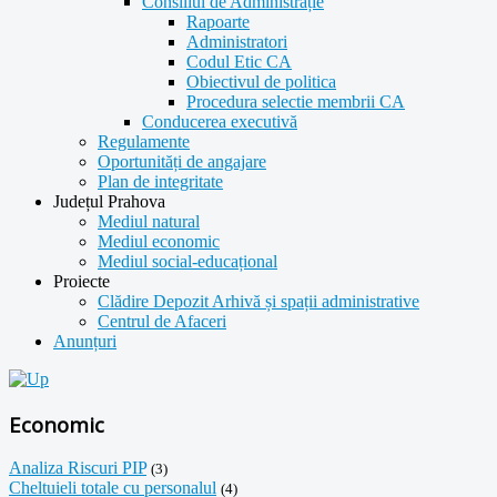
Consiliul de Administrație
Rapoarte
Administratori
Codul Etic CA
Obiectivul de politica
Procedura selectie membrii CA
Conducerea executivă
Regulamente
Oportunități de angajare
Plan de integritate
Județul Prahova
Mediul natural
Mediul economic
Mediul social-educațional
Proiecte
Clădire Depozit Arhivă și spații administrative
Centrul de Afaceri
Anunțuri
Economic
Analiza Riscuri PIP
(3)
Cheltuieli totale cu personalul
(4)