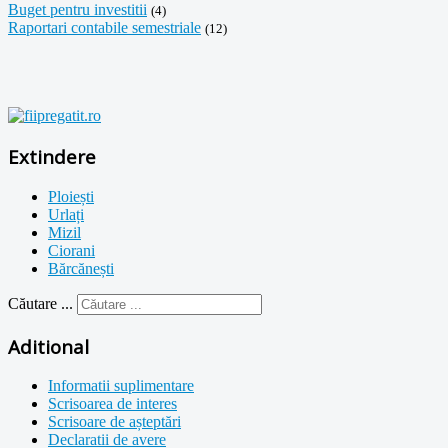
Buget pentru investitii
(4)
Raportari contabile semestriale
(12)
Extindere
Ploiești
Urlați
Mizil
Ciorani
Bărcănești
Căutare ...
Aditional
Informatii suplimentare
Scrisoarea de interes
Scrisoare de așteptări
Declaratii de avere