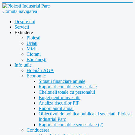
Comută navigarea
Despre noi
Servicii
Extindere
Ploiesti
Urlati
Mizil
Ciorani
Bărcănești
Info utile
Hotărâri AGA
Economic
Situatii financiare anuale
Raportari contabile semestriale
Cheltuieli totale cu personalul
Buget pentru investitii
Analiza riscurilor PIP
Raport audit anual
Obiectivul de politica publica al societatii Ploiesti
Industrial Parc
Raportari contabile semestriale (2)
Conducerea