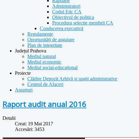
Rapoarte
Administratori
Codul Etic CA
Obiectivul de politica
Procedura selectie membrii CA
Conducerea executivă
Regulamente
Oportunități de angajare
Plan de integritate
Județul Prahova
Mediul natural
Mediul economic
Mediul social-educațional
Proiecte
Clădire Depozit Arhivă și spații administrative
Centrul de Afaceri
Anunțuri
Raport audit anual 2016
Detalii
Creat: 19 Mai 2017
Accesări: 3453