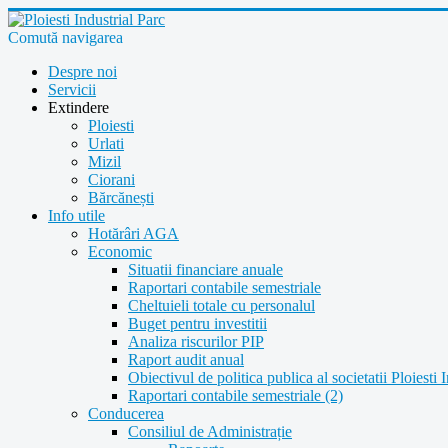
Comută navigarea
Despre noi
Servicii
Extindere
Ploiesti
Urlati
Mizil
Ciorani
Bărcănești
Info utile
Hotărâri AGA
Economic
Situatii financiare anuale
Raportari contabile semestriale
Cheltuieli totale cu personalul
Buget pentru investitii
Analiza riscurilor PIP
Raport audit anual
Obiectivul de politica publica al societatii Ploiesti 
Raportari contabile semestriale (2)
Conducerea
Consiliul de Administrație