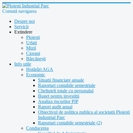
Comută navigarea
Despre noi
Servicii
Extindere
Ploiesti
Urlati
Mizil
Ciorani
Bărcănești
Info utile
Hotărâri AGA
Economic
Situatii financiare anuale
Raportari contabile semestriale
Cheltuieli totale cu personalul
Buget pentru investitii
Analiza riscurilor PIP
Raport audit anual
Obiectivul de politica publica al societatii Ploiesti
Industrial Parc
Raportari contabile semestriale (2)
Conducerea