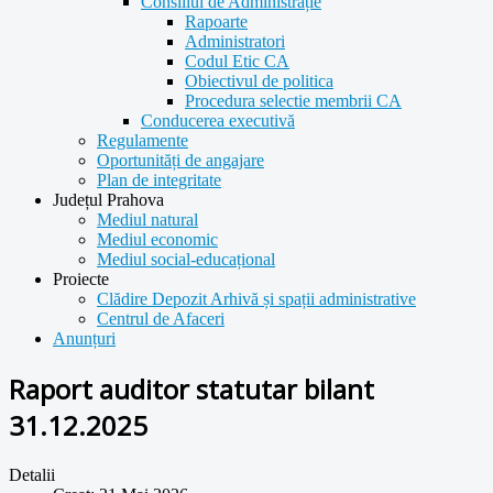
Consiliul de Administrație
Rapoarte
Administratori
Codul Etic CA
Obiectivul de politica
Procedura selectie membrii CA
Conducerea executivă
Regulamente
Oportunități de angajare
Plan de integritate
Județul Prahova
Mediul natural
Mediul economic
Mediul social-educațional
Proiecte
Clădire Depozit Arhivă și spații administrative
Centrul de Afaceri
Anunțuri
Raport auditor statutar bilant
31.12.2025
Detalii