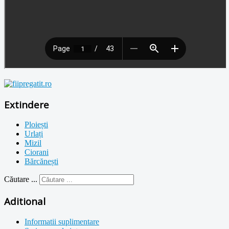
Extindere
Ploiești
Urlați
Mizil
Ciorani
Bărcănești
Căutare ...
Aditional
Informatii suplimentare