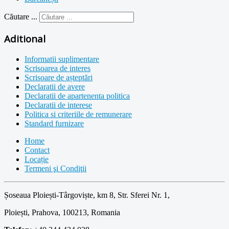
Căutare ...
Aditional
Informatii suplimentare
Scrisoarea de interes
Scrisoare de așteptări
Declaratii de avere
Declaratii de apartenenta politica
Declaratii de interese
Politica si criteriile de remunerare
Standard furnizare
Home
Contact
Locație
Termeni şi Condiţii
Șoseaua Ploiești-Târgoviște, km 8, Str. Sferei Nr. 1,
Ploiești, Prahova, 100213, Romania