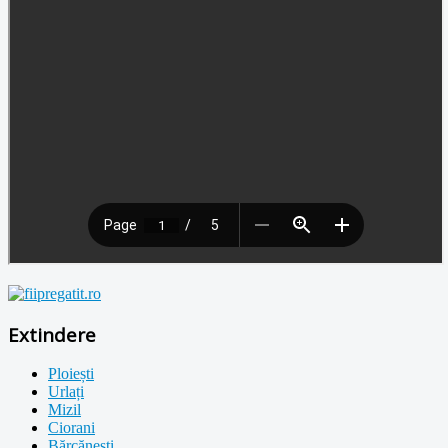
Extindere
Ploiești
Urlați
Mizil
Ciorani
Bărcănești