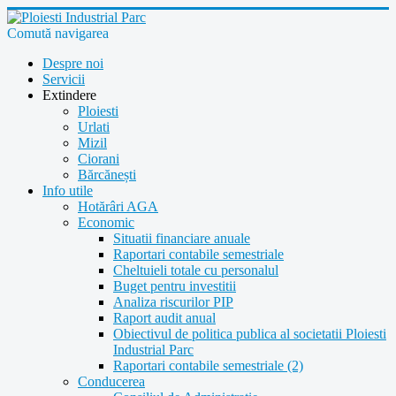
Comută navigarea
Despre noi
Servicii
Extindere
Ploiesti
Urlati
Mizil
Ciorani
Bărcănești
Info utile
Hotărâri AGA
Economic
Situatii financiare anuale
Raportari contabile semestriale
Cheltuieli totale cu personalul
Buget pentru investitii
Analiza riscurilor PIP
Raport audit anual
Obiectivul de politica publica al societatii Ploiesti
Industrial Parc
Raportari contabile semestriale (2)
Conducerea