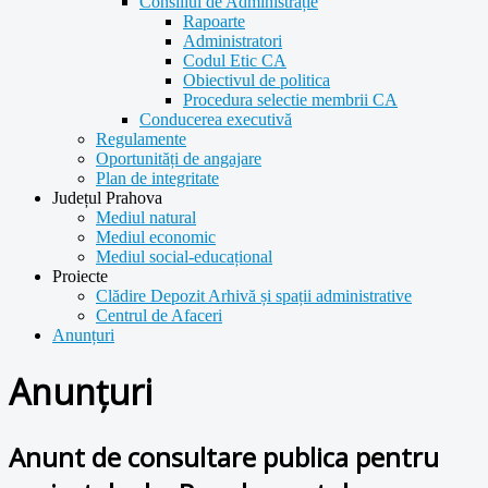
Consiliul de Administrație
Rapoarte
Administratori
Codul Etic CA
Obiectivul de politica
Procedura selectie membrii CA
Conducerea executivă
Regulamente
Oportunități de angajare
Plan de integritate
Județul Prahova
Mediul natural
Mediul economic
Mediul social-educațional
Proiecte
Clădire Depozit Arhivă și spații administrative
Centrul de Afaceri
Anunțuri
Anunțuri
Anunt de consultare publica pentru