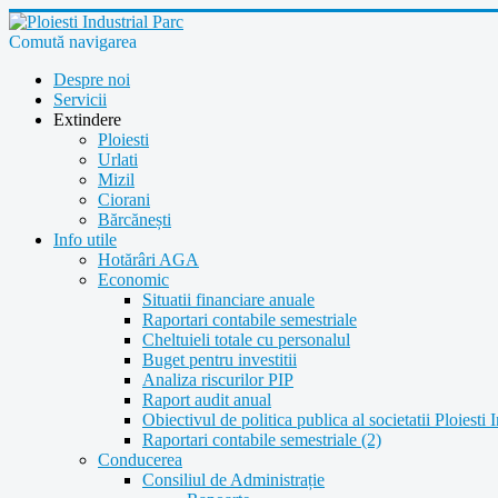
Comută navigarea
Despre noi
Servicii
Extindere
Ploiesti
Urlati
Mizil
Ciorani
Bărcănești
Info utile
Hotărâri AGA
Economic
Situatii financiare anuale
Raportari contabile semestriale
Cheltuieli totale cu personalul
Buget pentru investitii
Analiza riscurilor PIP
Raport audit anual
Obiectivul de politica publica al societatii Ploiesti 
Raportari contabile semestriale (2)
Conducerea
Consiliul de Administrație