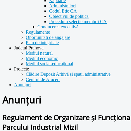
Rapoarte
Administratori
Codul Etic CA
Obiectivul de politica
Procedura selectie membrii CA
Conducerea executivă
Regulamente
Oportunități de angajare
Plan de integritate
Județul Prahova
Mediul natural
Mediul economic
Mediul social-educațional
Proiecte
Clădire Depozit Arhivă și spații administrative
Centrul de Afaceri
Anunțuri
Anunțuri
Regulament de Organizare și Funcționare 
Parcului Industrial Mizil