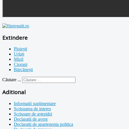
Extindere
Ploiești
Urlați
Mizil
Ciorani
Bărcănești
Căutare ...
Aditional
Informatii suplimentare
Scrisoarea de interes
Scrisoare de așteptări
Declaratii de avere
Declaratii de apartenenta politica