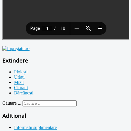
Extindere
Ploiești
Urlați
Mizil
Ciorani
Bărcănești
Căutare ...
Aditional
Informatii suplimentare