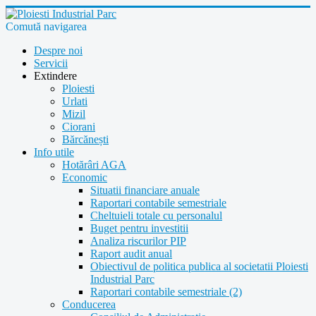
Comută navigarea
Despre noi
Servicii
Extindere
Ploiesti
Urlati
Mizil
Ciorani
Bărcănești
Info utile
Hotărâri AGA
Economic
Situatii financiare anuale
Raportari contabile semestriale
Cheltuieli totale cu personalul
Buget pentru investitii
Analiza riscurilor PIP
Raport audit anual
Obiectivul de politica publica al societatii Ploiesti
Industrial Parc
Raportari contabile semestriale (2)
Conducerea