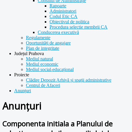
Consiliul de Administrație
Rapoarte
Administratori
Codul Etic CA
Obiectivul de politica
Procedura selectie membrii CA
Conducerea executivă
Regulamente
Oportunități de angajare
Plan de integritate
Județul Prahova
Mediul natural
Mediul economic
Mediul social-educațional
Proiecte
Clădire Depozit Arhivă și spații administrative
Centrul de Afaceri
Anunțuri
Anunțuri
Componenta initiala a Planului de