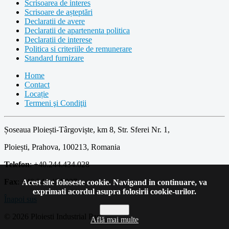
Scrisoarea de interes
Scrisoare de așteptări
Declaratii de avere
Declaratii de apartenenta politica
Declaratii de interese
Politica si criteriile de remunerare
Standard furnizare
Home
Contact
Locație
Termeni şi Condiţii
Șoseaua Ploiești-Târgoviște, km 8, Str. Sferei Nr. 1,
Ploiești, Prahova, 100213, Romania
Telefon
: +40.244.434.028
Fax
: +40.244.434.027
Acest site foloseste cookie. Navigand in continuare, va
exprimati acordul asupra folosirii cookie-urilor.
Înapoi sus
Închide
© 2026 Ploiesti Industrial Parc
Află mai multe